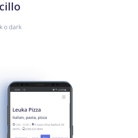
illo
ck o dark