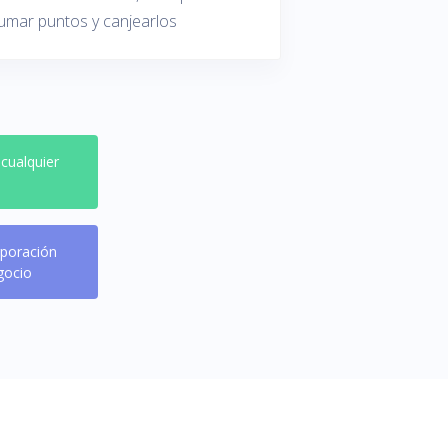
umar puntos y canjearlos
 cualquier
rporación
gocio