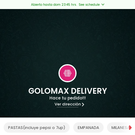
Abierto hasta dom 23:45 hrs.
See schedule
GOLOMAX DELIVERY
Hace tu pedido!!!
Ver dirección
PASTAS(incluye pepsi o 7up)
EMPANADA
MILANESAS 