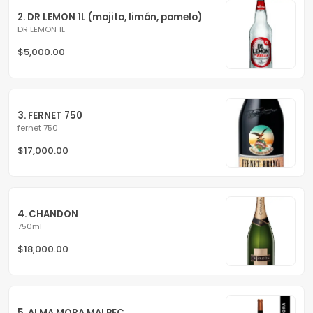
2. DR LEMON 1L (mojito, limón, pomelo)
DR LEMON 1L
$5,000.00
3. FERNET 750
fernet 750
$17,000.00
4. CHANDON
750ml
$18,000.00
5. ALMA MORA MALBEC