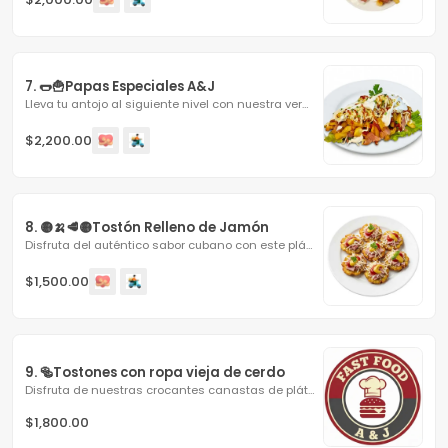
7. 🌭🍟Papas Especiales A&J
Lleva tu antojo al siguiente nivel con nuestra versión...
$2,200.00
8. 🟡🍌🥩🟡Tostón Relleno de Jamón
Disfruta del auténtico sabor cubano con este plátano...
$1,500.00
9. 🥯Tostones con ropa vieja de cerdo
Disfruta de nuestras crocantes canastas de plátano verde,...
$1,800.00