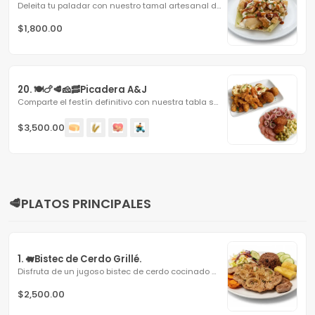
Deleita tu paladar con nuestro tamal artesanal de maíz...
$1,800.00
20. 🍽🍗🥩🧀🥓Picadera A&J
Comparte el festín definitivo con nuestra tabla surtida,...
$3,500.00
🥩PLATOS PRINCIPALES
1. 🐖Bistec de Cerdo Grillé.
Disfruta de un jugoso bistec de cerdo cocinado a la plancha...
$2,500.00