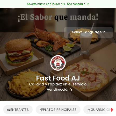
Abierto hasta sáb 23:59 hrs.
See schedule
Powered by
Translate
Fast Food AJ
Calidad y rapidez en el servicio.
Ver dirección
🧀ENTRANTES
🥩PLATOS PRINCIPALES
🍚GUARNICIONES