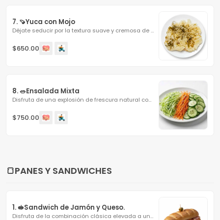
7. 🍠Yuca con Mojo
Déjate seducir por la textura suave y cremosa de nuestra...
$650.00
8. 🥗Ensalada Mixta
Disfruta de una explosión de frescura natural con nuestra...
$750.00
🍞PANES Y SANDWICHES
1. 🥪Sandwich de Jamón y Queso.
Disfruta de la combinación clásica elevada a un nuevo...