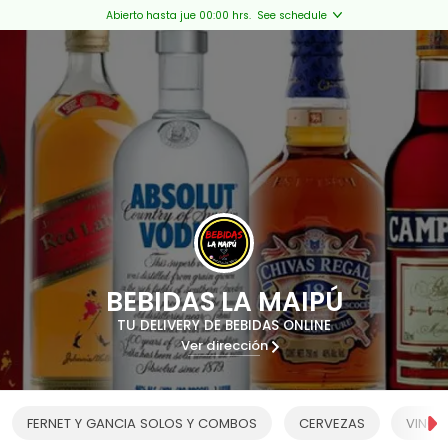
Abierto hasta jue 00:00 hrs.
See schedule
BEBIDAS LA MAIPÚ
TU DELIVERY DE BEBIDAS ONLINE
Ver dirección
FERNET Y GANCIA SOLOS Y COMBOS
CERVEZAS
VINOS